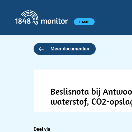
1848 monitor
Hoofdmenu
BASIS
Meer documenten
Beslisnota bij Antwo
waterstof, CO2-opslag
Deel via