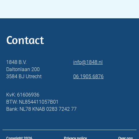
Contact
1848 B.V.
info@1848.nl
Daltonlaan 200
3584 BJ Utrecht
06 1905 6876
KvK: 61606936
BTW: NL854411057B01
Bank: NL78 KNAB 0283 7242 77
Copyright
2026
Privacy policy
Over ons