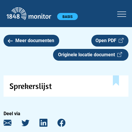
1848 monitor
Hoofdmenu
BASIS
Meer documenten
Open PDF
Originele locatie document
Sprekerslijst
Deel via