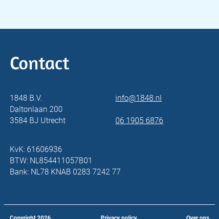
Contact
1848 B.V.
info@1848.nl
Daltonlaan 200
3584 BJ Utrecht
06 1905 6876
KvK: 61606936
BTW: NL854411057B01
Bank: NL78 KNAB 0283 7242 77
Copyright
2026
Privacy policy
Over ons