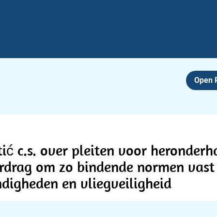
Open
tić c.s. over pleiten voor heronder
drag om zo bindende normen vast 
digheden en vliegveiligheid