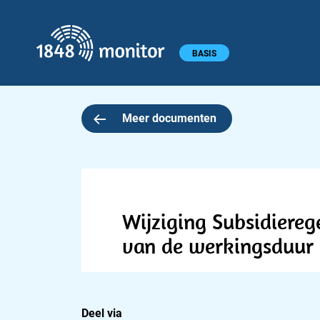
1848 monitor
Hoofdmenu
BASIS
Meer documenten
Wijziging Subsidiereg
van de werkingsduur 
Deel via