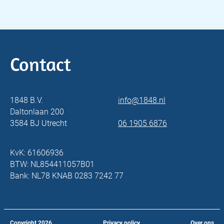
Contact
1848 B.V.
info@1848.nl
Daltonlaan 200
3584 BJ Utrecht
06 1905 6876
KvK: 61606936
BTW: NL854411057B01
Bank: NL78 KNAB 0283 7242 77
Copyright
2026
Privacy policy
Over ons