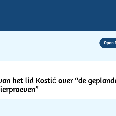
Open
n het lid Kostić over “de geplande
dierproeven”