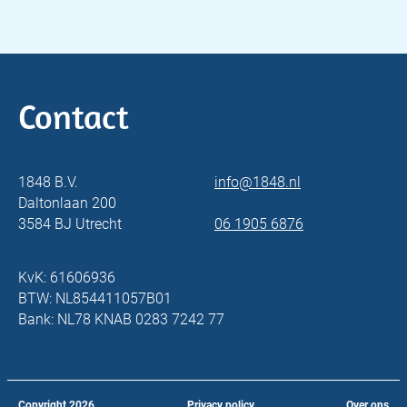
Contact
1848 B.V.
info@1848.nl
Daltonlaan 200
3584 BJ Utrecht
06 1905 6876
KvK: 61606936
BTW: NL854411057B01
Bank: NL78 KNAB 0283 7242 77
Copyright
2026
Privacy policy
Over ons