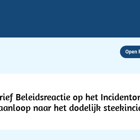
Open
rief Beleidsreactie op het Inciden
aanloop naar het dodelijk steekinc