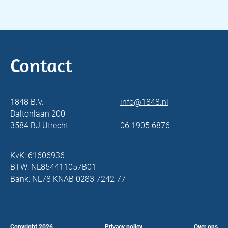
Contact
1848 B.V.
info@1848.nl
Daltonlaan 200
3584 BJ Utrecht
06 1905 6876
KvK: 61606936
BTW: NL854411057B01
Bank: NL78 KNAB 0283 7242 77
Copyright
2026
Privacy policy
Over ons