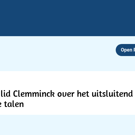
Open
id Clemminck over het uitsluitend
e talen