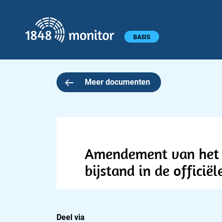
1848 monitor
Hoofdmenu
BASIS
Meer documenten
Amendement van het l
bijstand in de officiël
Deel via