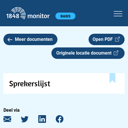
1848 monitor
Hoofdmenu
BASIS
Meer documenten
Open PDF
Originele locatie document
Sprekerslijst
Deel via