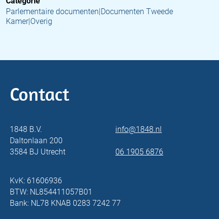
Categorie
Parlementaire documenten|Documenten Tweede
Kamer|Overig
Contact
1848 B.V.
info@1848.nl
Daltonlaan 200
3584 BJ Utrecht
06 1905 6876
KvK: 61606936
BTW: NL854411057B01
Bank: NL78 KNAB 0283 7242 77