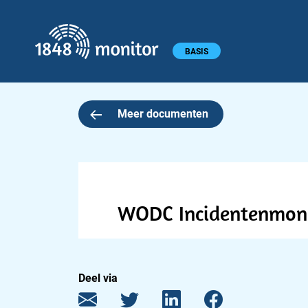
1848 monitor
Hoofdmenu
BASIS
Meer documenten
WODC Incidentenmoni
Deel via