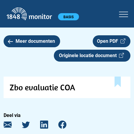
1848 monitor
Hoofdmenu
BASIS
Meer documenten
Open PDF
Originele locatie document
Zbo evaluatie COA
Deel via