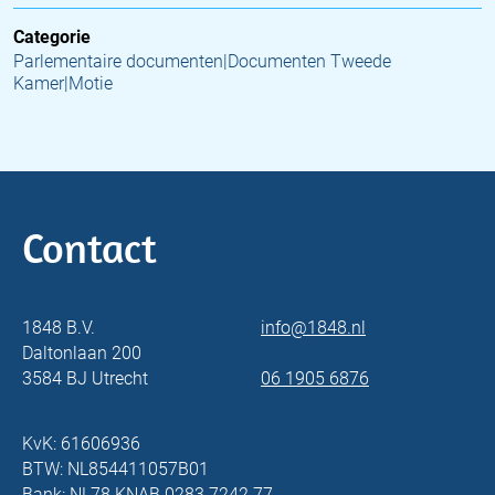
Categorie
Parlementaire documenten|Documenten Tweede
Kamer|Motie
Contact
1848 B.V.
info@1848.nl
Daltonlaan 200
3584 BJ Utrecht
06 1905 6876
KvK: 61606936
BTW: NL854411057B01
Bank: NL78 KNAB 0283 7242 77