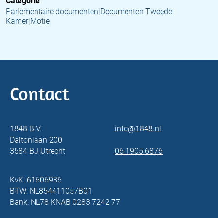
Categorie
Parlementaire documenten|Documenten Tweede
Kamer|Motie
Contact
1848 B.V.
info@1848.nl
Daltonlaan 200
3584 BJ Utrecht
06 1905 6876
KvK: 61606936
BTW: NL854411057B01
Bank: NL78 KNAB 0283 7242 77