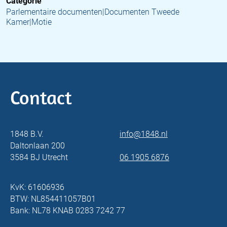
Categorie
Parlementaire documenten|Documenten Tweede
Kamer|Motie
Contact
1848 B.V.
info@1848.nl
Daltonlaan 200
3584 BJ Utrecht
06 1905 6876
KvK: 61606936
BTW: NL854411057B01
Bank: NL78 KNAB 0283 7242 77