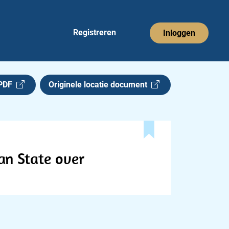
Registreren
Inloggen
 PDF
Originele locatie document
an State over