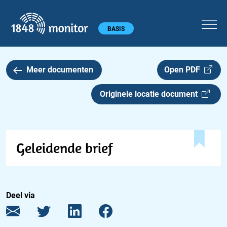
1848 monitor
Hoofdmenu
BASIS
Meer documenten
Open PDF
Originele locatie document
Geleidende brief
Deel via