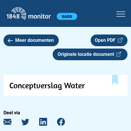
1848 monitor
Hoofdmenu
BASIS
Meer documenten
Open PDF
Originele locatie document
Conceptverslag Water
Deel via