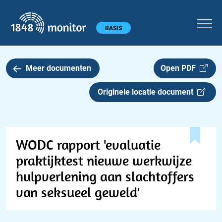
1848 monitor
Hoofdmenu
BASIS
Meer documenten
Open PDF
Originele locatie document
WODC rapport 'evaluatie
praktijktest nieuwe werkwijze
hulpverlening aan slachtoffers
van seksueel geweld'