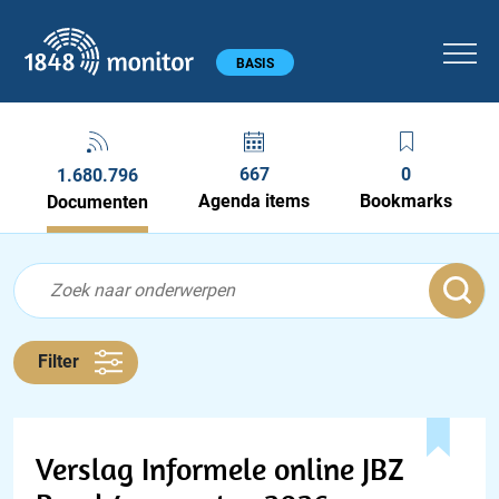
1848 monitor
Hoofdmenu
BASIS
667
0
1.680.796
Agenda items
Bookmarks
Documenten
Feed menu
Feed
Documenten feed
Filter
Verslag Informele online JBZ