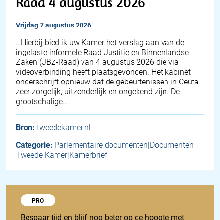
Raad 4 augustus 2026
vrijdag 7 augustus 2026
… Hierbij bied ik uw Kamer het verslag aan van de
ingelaste informele Raad Justitie en Binnenlandse
Zaken (JBZ-Raad) van 4 augustus 2026 die via
videoverbinding heeft plaatsgevonden. Het kabinet
onderschrijft opnieuw dat de gebeurtenissen in Ceuta
zeer zorgelijk, uitzonderlijk en ongekend zijn. De
grootschalige…
Bron:
tweedekamer.nl
Categorie:
Parlementaire documenten|Documenten
Tweede Kamer|Kamerbrief
Probeer 1848 Pro
PRO
Bespaar tijd en blijf nog beter op de hoogte met