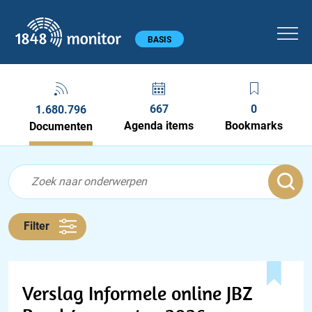
1848 monitor
Hoofdmenu
BASIS
667
0
1.680.796
Agenda items
Bookmarks
Documenten
Feed menu
Feed
Documenten feed
Filter
Verslag Informele online JBZ