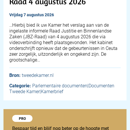
Raad 4 augustus 2026
vrijdag 7 augustus 2026
… Hierbij bied ik uw Kamer het verslag aan van de
ingelaste informele Raad Justitie en Binnenlandse
Zaken (JBZ-Raad) van 4 augustus 2026 die via
videoverbinding heeft plaatsgevonden. Het kabinet
onderschrijft opnieuw dat de gebeurtenissen in Ceuta
zeer zorgelijk, uitzonderlijk en ongekend zijn. De
grootschalige…
Bron:
tweedekamer.nl
Categorie:
Parlementaire documenten|Documenten
Tweede Kamer|Kamerbrief
Probeer 1848 Pro
PRO
Bespaar tijd en blijf nog beter op de hoogte met