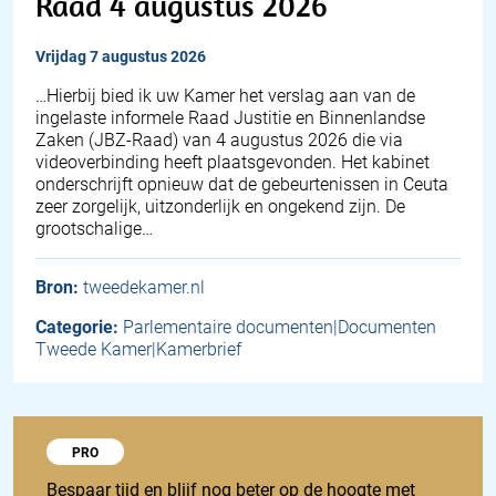
Raad 4 augustus 2026
vrijdag 7 augustus 2026
… Hierbij bied ik uw Kamer het verslag aan van de
ingelaste informele Raad Justitie en Binnenlandse
Zaken (JBZ-Raad) van 4 augustus 2026 die via
videoverbinding heeft plaatsgevonden. Het kabinet
onderschrijft opnieuw dat de gebeurtenissen in Ceuta
zeer zorgelijk, uitzonderlijk en ongekend zijn. De
grootschalige…
Bron:
tweedekamer.nl
Categorie:
Parlementaire documenten|Documenten
Tweede Kamer|Kamerbrief
Probeer 1848 Pro
PRO
Bespaar tijd en blijf nog beter op de hoogte met