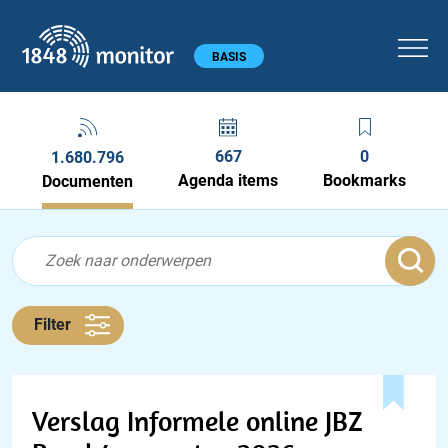
1848 monitor
Hoofdmenu
BASIS
667
0
1.680.796
Agenda items
Bookmarks
Documenten
Feed menu
Feed
Documenten feed
Filter
Verslag Informele online JBZ