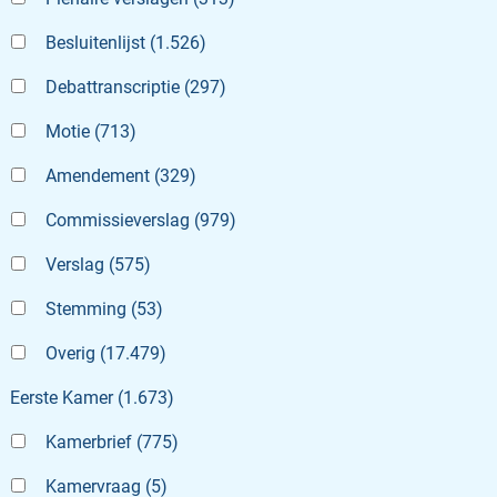
Besluitenlijst
(
1.526
)
Debattranscriptie
(
297
)
Motie
(
713
)
Amendement
(
329
)
Commissieverslag
(
979
)
Verslag
(
575
)
Stemming
(
53
)
Overig
(
17.479
)
Eerste Kamer
(
1.673
)
Kamerbrief
(
775
)
Kamervraag
(
5
)