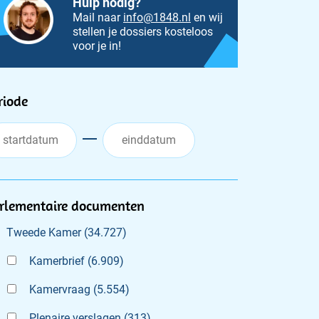
Hulp nodig?
Mail naar
info@1848.nl
en wij
stellen je dossiers kosteloos
voor je in!
ilters
riode
rlementaire documenten
Tweede Kamer
(
34.727
)
Kamerbrief
(
6.909
)
Kamervraag
(
5.554
)
Plenaire verslagen
(
313
)