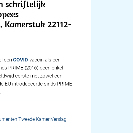
 schriftelijk
opees
. Kamerstuk 22112-
el een
COVID
-vaccin als een
inds PRIME (2016) geen enkel
eldwijd eerste met zowel een
 de EU introduceerde sinds PRIME
…
umenten Tweede Kamer|Verslag