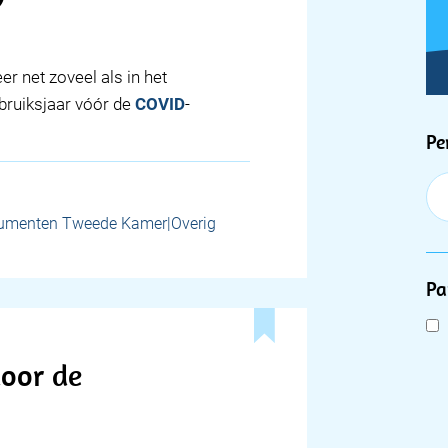
 net zoveel als in het
bruiksjaar vóór de
COVID
-
F
Pe
umenten Tweede Kamer|Overig
Pa
door de