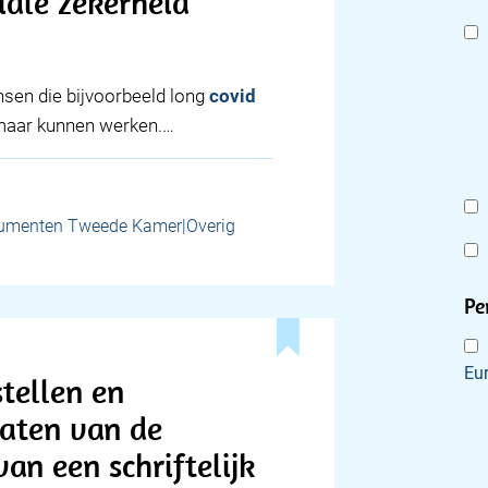
iale zekerheid
sen die bijvoorbeeld long
covid
omaar kunnen werken.…
umenten Tweede Kamer|Overig
Pe
Eu
tellen en
taten van de
an een schriftelijk