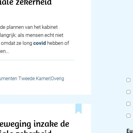
iale zekerheid
de plannen van het kabinet
angrijk: als mensen echt niet
d omdat ze long
covid
hebben of
ten…
umenten Tweede Kamer|Overig
eweging inzake de
Eu