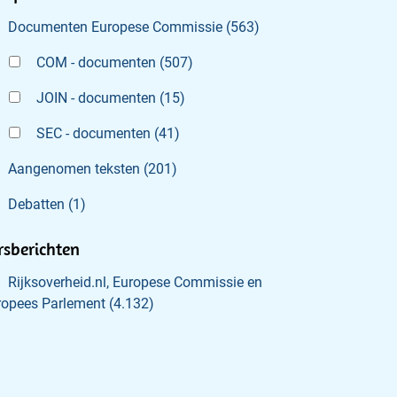
Documenten Europese Commissie
(
563
)
COM - documenten
(
507
)
JOIN - documenten
(
15
)
SEC - documenten
(
41
)
Aangenomen teksten
(
201
)
Debatten
(
1
)
rsberichten
Rijksoverheid.nl, Europese Commissie en
ropees Parlement
(
4.132
)