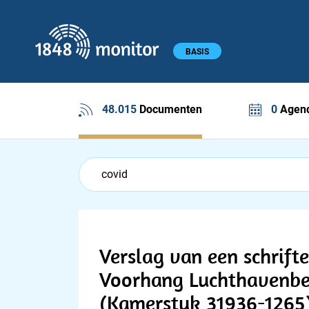
1848 monitor
Hoofdmenu
BASIS
48.015
Documenten
0
Agend
Feed menu
Feed
Documenten feed
Verslag van een schrifte
Voorhang Luchthavenbe
(Kamerstuk 31936-1265