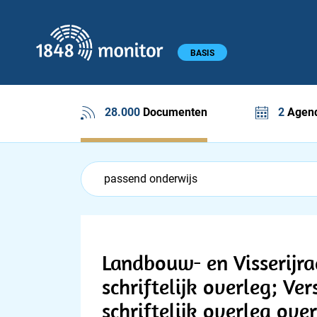
1848 monitor
Hoofdmenu
BASIS
28.000
Documenten
2
Agend
Feed menu
Feed
Documenten feed
Landbouw- en Visserijra
schriftelijk overleg; Ve
schriftelijk overleg ov