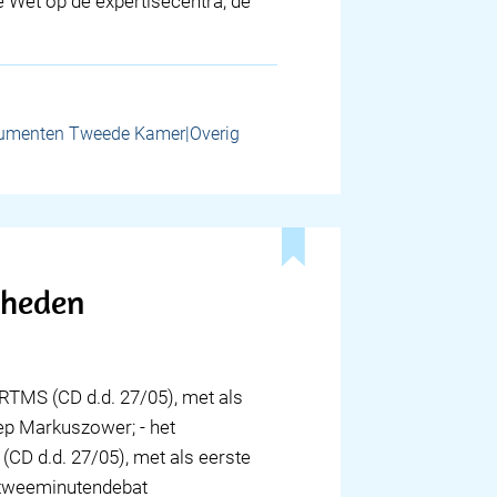
 Wet op de expertisecentra, de
umenten Tweede Kamer|Overig
mheden
RTMS (CD d.d. 27/05), met als
oep Markuszower; - het
(CD d.d. 27/05), met als eerste
t tweeminutendebat