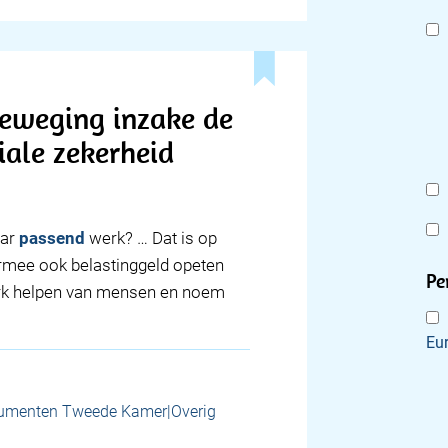
eweging inzake de
iale zekerheid
aar
passend
werk? … Dat is op
rmee ook belastinggeld opeten
Pe
erk helpen van mensen en noem
Eu
umenten Tweede Kamer|Overig