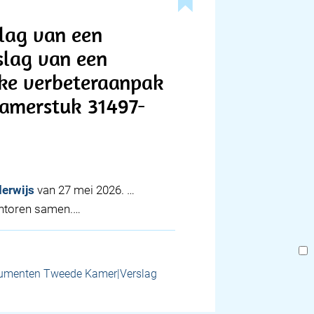
slag van een
rslag van een
zake verbeteraanpak
Kamerstuk 31497-
erwijs
van 27 mei 2026. …
ntoren samen.…
umenten Tweede Kamer|Verslag