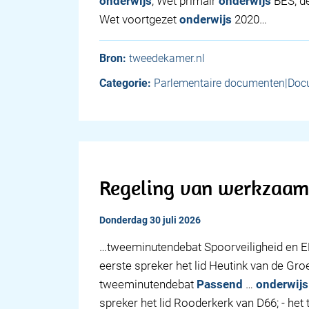
onderwijs
, Wet primair
onderwijs
BES, de
Wet voortgezet
onderwijs
2020…
Bron:
tweedekamer.nl
Categorie:
Parlementaire documenten|Doc
Regeling van werkzaa
donderdag 30 juli 2026
…tweeminutendebat Spoorveiligheid en E
eerste spreker het lid Heutink van de Gr
tweeminutendebat
Passend
…
onderwijs
spreker het lid Rooderkerk van D66; - he