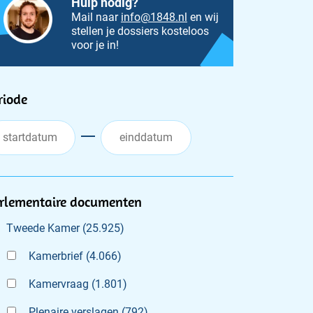
Hulp nodig?
Mail naar
info@1848.nl
en wij
stellen je dossiers kosteloos
voor je in!
ilters
riode
rlementaire documenten
Tweede Kamer
(
25.925
)
Kamerbrief
(
4.066
)
Kamervraag
(
1.801
)
Plenaire verslagen
(
792
)