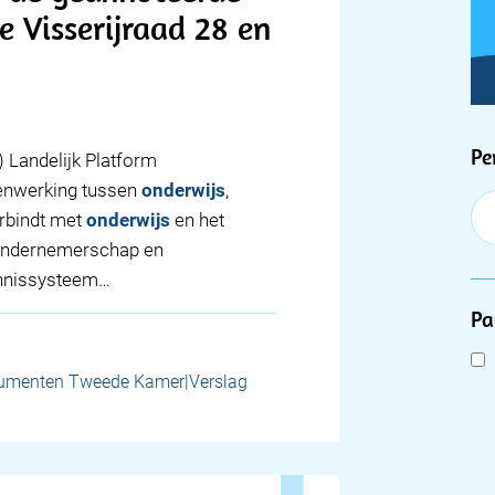
 Visserijraad 28 en
F
Pe
) Landelijk Platform
menwerking tussen
onderwijs
,
erbindt met
onderwijs
en het
, ondernemerschap en
kennissysteem…
Pa
umenten Tweede Kamer|Verslag