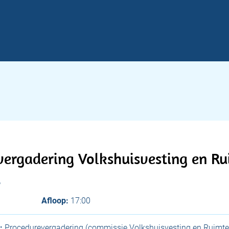
vergadering Volkshuisvesting en Ru
6
Afloop:
17:00
:
Procedurevergadering (commissie Volkshuisvesting en Ruimtel