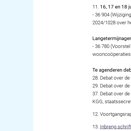
11
.
16, 17 en 18 
- 36 904 (Wijzigi
2024/1028 over he
Langetermijnage
- 36 780 (Voorste
wooncoöperaties 
Te agenderen de
28. Debat over de
29. Debat over d
37. Debat over de
KGG, staatssecre
12
.
Voortgangsrap
13
.
Inbreng schrift