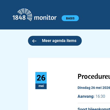
1848 monitor
Hoofdmenu
BASIS
Meer agenda items
Procedure
26
mei
dinsdag 26 mei 202
Aanvang:
16:30
Soort bijeenkomst