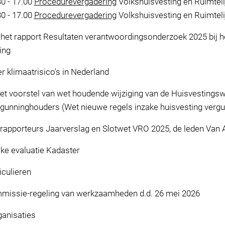
30 - 17.00
Procedurevergadering
Volkshuisvesting en Ruimteli
30 - 17.00
Procedurevergadering
Volkshuisvesting en Ruimteli
het rapport Resultaten verantwoordingsonderzoek 2025 bij he
ing
r klimaatrisico's in Nederland
het voorstel van wet houdende wijziging van de Huisvestings
rgunninghouders (Wet nieuwe regels inzake huisvesting verg
rapporteurs Jaarverslag en Slotwet VRO 2025, de leden Van 
jke evaluatie Kadaster
ticulieren
mmissie-regeling van werkzaamheden d.d. 26 mei 2026
ganisaties