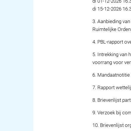
di 01-12-2026 16.
di 15-12-2026 16.
3
.
Aanbieding van 
Ruimtelijke Orden
4
.
PBL-rapport ove
5
.
Intrekking van 
voorrang voor ve
6
.
Mandaatnotitie 
7
.
Rapport wetteli
8
.
Brievenlijst par
9
.
Verzoek bij co
10
.
Brievenlijst or