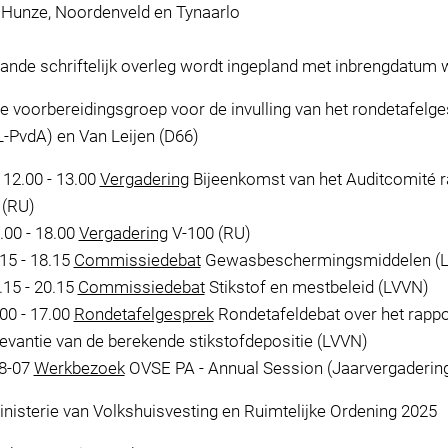
Hunze, Noordenveld en Tynaarlo
ande schriftelijk overleg wordt ingepland met inbrengdatum 
e voorbereidingsgroep voor de invulling van het rondetafelg
L-PvdA) en Van Leijen (D66)
 12.00 - 13.00
Vergadering
Bijeenkomst van het Auditcomité r
 (RU)
.00 - 18.00
Vergadering
V-100 (RU)
15 - 18.15
Commissiedebat
Gewasbeschermingsmiddelen (
15 - 20.15
Commissiedebat
Stikstof en mestbeleid (LVVN)
00 - 17.00
Rondetafelgesprek
Rondetafeldebat over het rappo
levantie van de berekende stikstofdepositie (LVVN)
08-07
Werkbezoek
OVSE PA - Annual Session (Jaarvergaderin
nisterie van Volkshuisvesting en Ruimtelijke Ordening 2025