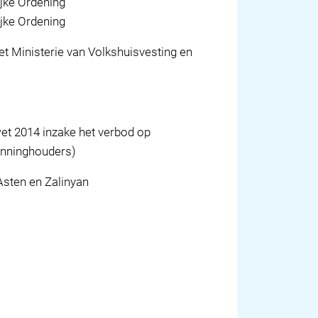
jke Ordening
jke Ordening
t Ministerie van Volkshuisvesting en
wet 2014 inzake het verbod op
unninghouders)
Asten en Zalinyan