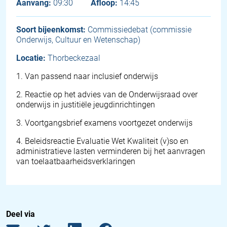
Aanvang:
09:30
Afloop:
14:45
Soort bijeenkomst:
Commissiedebat (commissie
Onderwijs, Cultuur en Wetenschap)
Locatie:
Thorbeckezaal
1
.
Van passend naar inclusief onderwijs
2
.
Reactie op het advies van de Onderwijsraad over
onderwijs in justitiële jeugdinrichtingen
3
.
Voortgangsbrief examens voortgezet onderwijs
4
.
Beleidsreactie Evaluatie Wet Kwaliteit (v)so en
administratieve lasten verminderen bij het aanvragen
van toelaatbaarheidsverklaringen
Deel via