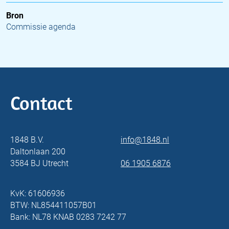
Bron
Commissie agenda
Contact
1848 B.V.
info@1848.nl
Daltonlaan 200
3584 BJ Utrecht
06 1905 6876
KvK: 61606936
BTW: NL854411057B01
Bank: NL78 KNAB 0283 7242 77