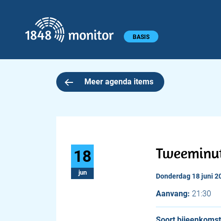
1848 monitor
Hoofdmenu
BASIS
Meer agenda items
Tweeminute
18
jun
donderdag 18 juni 2
Aanvang:
21:30
Soort bijeenkomst