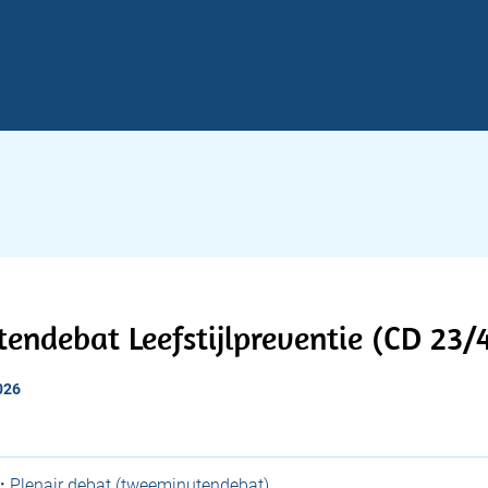
ndebat Leefstijlpreventie (CD 23/
026
:
Plenair debat (tweeminutendebat)