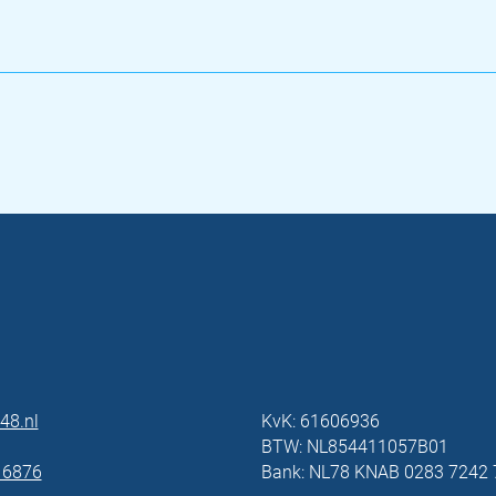
48.nl
KvK: 61606936
BTW: NL854411057B01
 6876
Bank: NL78 KNAB 0283 7242 