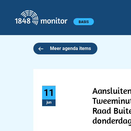
1848 monitor
Hoofdmenu
BASIS
Meer agenda items
Aansluite
11
Tweeminut
jun
Raad Buite
donderdag