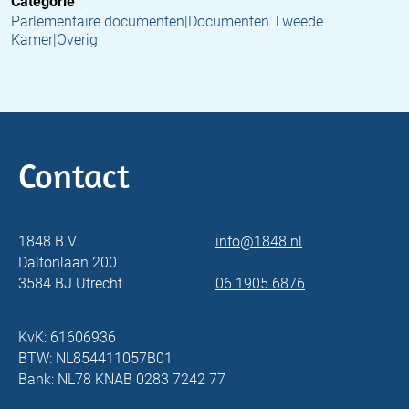
Categorie
Parlementaire documenten|Documenten Tweede
Kamer|Overig
Contact
1848 B.V.
info@1848.nl
Daltonlaan 200
3584 BJ Utrecht
06 1905 6876
KvK: 61606936
BTW: NL854411057B01
Bank: NL78 KNAB 0283 7242 77