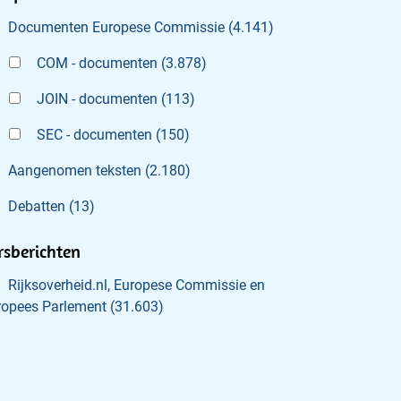
Documenten Europese Commissie
(
4.141
)
COM - documenten
(
3.878
)
JOIN - documenten
(
113
)
SEC - documenten
(
150
)
Aangenomen teksten
(
2.180
)
Debatten
(
13
)
rsberichten
Rijksoverheid.nl, Europese Commissie en
ropees Parlement
(
31.603
)