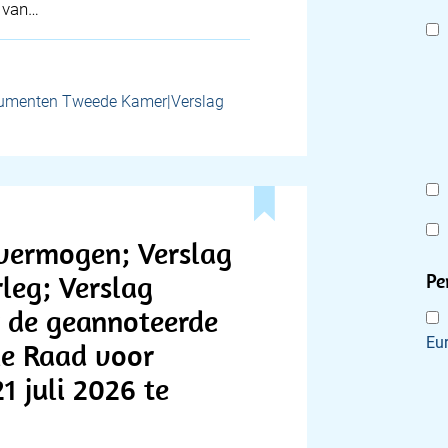
 van…
umenten Tweede Kamer|Verslag
vermogen; Verslag
rleg; Verslag
Pe
er de geannoteerde
Eu
le Raad voor
 juli 2026 te