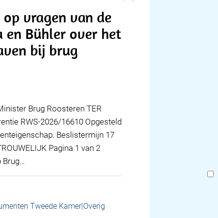
d op vragen van de
 en Bühler over het
aven bij brug
ister Brug Roosteren TER
erentie RWS-2026/16610 Opgesteld
nteigenschap. Beslistermijn 17
RTROUWELIJK Pagina 1 van 2
p Brug…
umenten Tweede Kamer|Overig