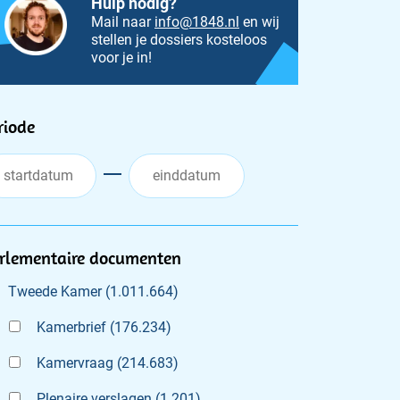
Hulp nodig?
Mail naar
info@1848.nl
en wij
stellen je dossiers kosteloos
voor je in!
ilters
riode
rlementaire documenten
Tweede Kamer
(
1.011.664
)
Kamerbrief
(
176.234
)
Kamervraag
(
214.683
)
Plenaire verslagen
(
1.201
)