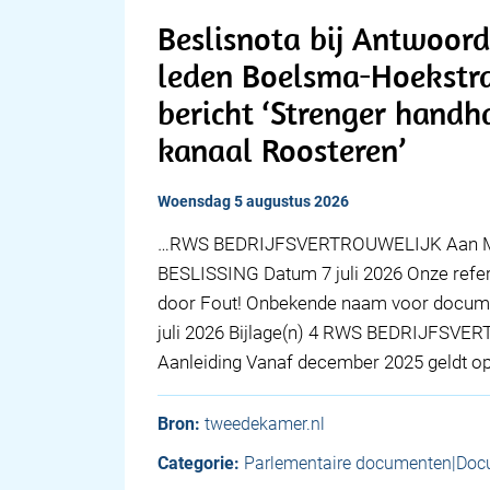
Beslisnota bij Antwoor
leden Boelsma-Hoekstra
bericht ‘Strenger handh
kanaal Roosteren’
woensdag 5 augustus 2026
…RWS BEDRIJFSVERTROUWELIJK Aan Min
BESLISSING Datum 7 juli 2026 Onze ref
door Fout! Onbekende naam voor docume
juli 2026 Bijlage(n) 4 RWS BEDRIJFSVE
Aanleiding Vanaf december 2025 geldt o
Bron:
tweedekamer.nl
Categorie:
Parlementaire documenten|Doc