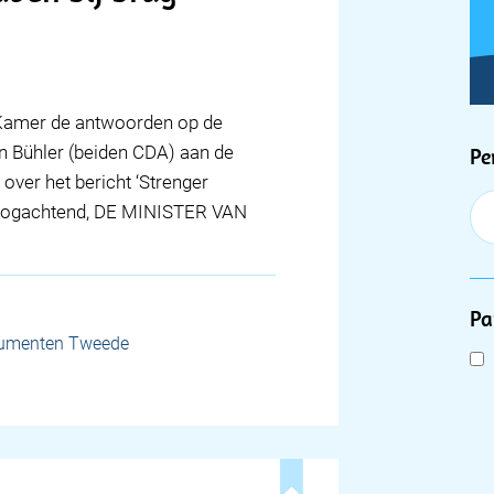
e Kamer de antwoorden op de
F
 Bühler (beiden CDA) aan de
Pe
 over het bericht ‘Strenger
Hoogachtend, DE MINISTER VAN
Pa
cumenten Tweede