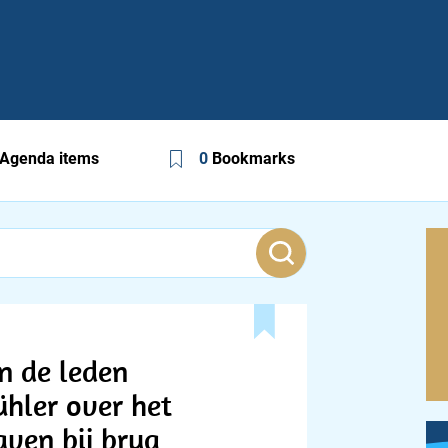
Agenda items
0
Bookmarks
n de leden
hler over het
aven bij brug