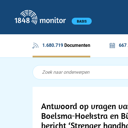
1848 monitor
Hoofdmenu
BASIS
1.680.719
Documenten
667
Feed menu
Feed
Documenten feed
Antwoord op vragen va
Boelsma-Hoekstra en Bü
bericht ‘Strenger handh