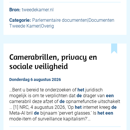
Bron:
tweedekamer.nl
Categorie:
Parlementaire documenten|Documenten
Tweede Kamer|Overig
Camerabrillen, privacy en
sociale veiligheid
donderdag 6 augustus 2026
…Bent u bereid te onderzoeken of
het
juridisch
mogelijk is om te verplichten dat
de
drager van
een
camerabril deze afzet of
de
opnamefunctie uitschakelt
… [1] NRC, 4 augustus 2026, 'Op
het
internet kreeg
de
Meta-AI bril
de
bijnaam ‘pervert glasses.’ Is
het
een
mode-item of surveillance kapitalism?'…