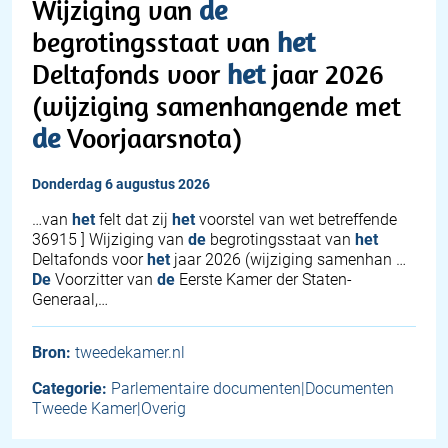
Wijziging van
de
begrotingsstaat van
het
Deltafonds voor
het
jaar 2026
(wijziging samenhangende met
de
Voorjaarsnota)
donderdag 6 augustus 2026
…van
het
felt dat zij
het
voorstel van wet betreffende
36915 ] Wijziging van
de
begrotingsstaat van
het
Deltafonds voor
het
jaar 2026 (wijziging samenhan …
De
Voorzitter van
de
Eerste Kamer der Staten-
Generaal,…
Bron:
tweedekamer.nl
Categorie:
Parlementaire documenten|Documenten
Tweede Kamer|Overig