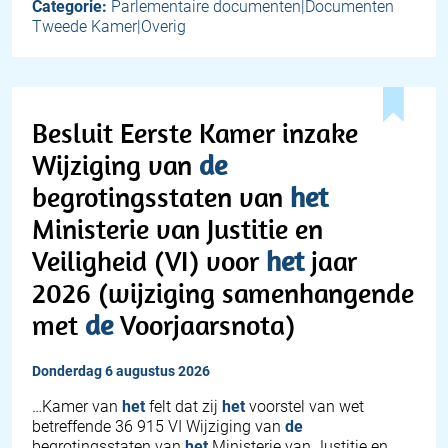
Categorie:
Parlementaire documenten|Documenten
Tweede Kamer|Overig
Besluit Eerste Kamer inzake
Wijziging van
de
begrotingsstaten van
het
Ministerie van Justitie en
Veiligheid (VI) voor
het
jaar
2026 (wijziging samenhangende
met
de
Voorjaarsnota)
donderdag 6 augustus 2026
…Kamer van
het
felt dat zij
het
voorstel van wet
betreffende 36 915 VI Wijziging van
de
begrotingsstaten van
het
Ministerie van Justitie en