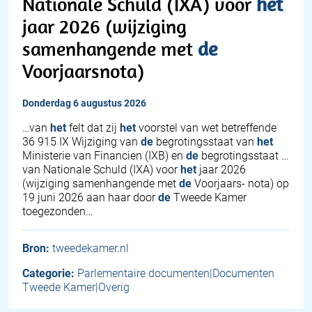
Nationale Schuld (IXA) voor
het
jaar 2026 (wijziging
samenhangende met
de
Voorjaarsnota)
donderdag 6 augustus 2026
…van
het
felt dat zij
het
voorstel van wet betreffende
36 915 IX Wijziging van
de
begrotingsstaat van
het
Ministerie van Financien (IXB) en
de
begrotingsstaat …
van Nationale Schuld (IXA) voor
het
jaar 2026
(wijziging samenhangende met
de
Voorjaars- nota) op
19 juni 2026 aan haar door
de
Tweede Kamer
toegezonden…
Bron:
tweedekamer.nl
Categorie:
Parlementaire documenten|Documenten
Tweede Kamer|Overig