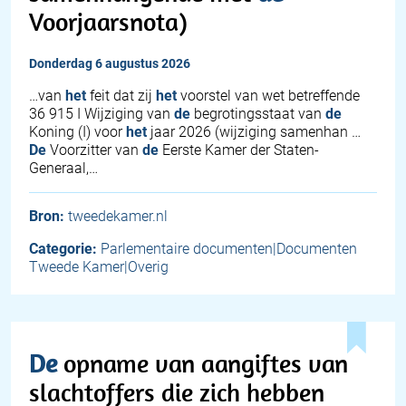
Voorjaarsnota)
donderdag 6 augustus 2026
…van
het
feit dat zij
het
voorstel van wet betreffende
36 915 I Wijziging van
de
begrotingsstaat van
de
Koning (I) voor
het
jaar 2026 (wijziging samenhan …
De
Voorzitter van
de
Eerste Kamer der Staten-
Generaal,…
Bron:
tweedekamer.nl
Categorie:
Parlementaire documenten|Documenten
Tweede Kamer|Overig
De
opname van aangiftes van
slachtoffers die zich hebben