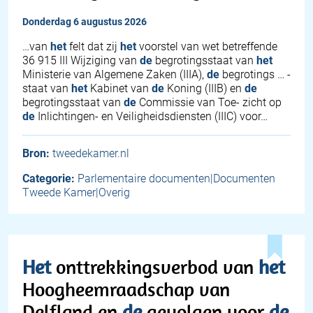
donderdag 6 augustus 2026
…van
het
felt dat zij
het
voorstel van wet betreffende
36 915 III Wijziging van
de
begrotingsstaat van
het
Ministerie van Algemene Zaken (IIIA),
de
begrotings … -
staat van
het
Kabinet van
de
Koning (IIIB) en
de
begrotingsstaat van
de
Commissie van Toe- zicht op
de
Inlichtingen- en Veiligheidsdiensten (IIIC) voor…
Bron:
tweedekamer.nl
Categorie:
Parlementaire documenten|Documenten
Tweede Kamer|Overig
Het
onttrekkingsverbod van
het
Hoogheemraadschap van
Delfland en
de
gevolgen voor
de