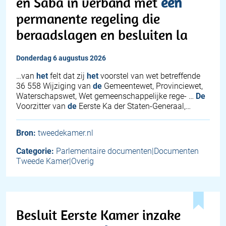
en Saba in verband met
een
permanente regeling die
beraadslagen en besluiten la
donderdag 6 augustus 2026
…van
het
felt dat zij
het
voorstel van wet betreffende
36 558 Wijziging van
de
Gemeentewet, Provinciewet,
Waterschapswet, Wet gemeenschappelijke rege- …
De
Voorzitter van
de
Eerste Ka der Staten-Generaal,…
Bron:
tweedekamer.nl
Categorie:
Parlementaire documenten|Documenten
Tweede Kamer|Overig
Besluit Eerste Kamer inzake