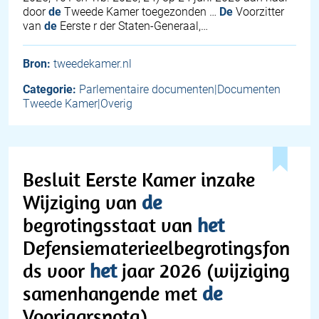
door
de
Tweede Kamer toegezonden …
De
Voorzitter
van
de
Eerste r der Staten-Generaal,…
Bron:
tweedekamer.nl
Categorie:
Parlementaire documenten|Documenten
Tweede Kamer|Overig
Besluit Eerste Kamer inzake
Wijziging van
de
begrotingsstaat van
het
Defensiematerieelbegrotingsfon
ds voor
het
jaar 2026 (wijziging
samenhangende met
de
Voorjaarsnota)