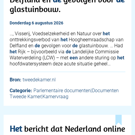
glastuinbouw.
donderdag 6 augustus 2026
…, Visserij, Voedselzekerheid en Natuur over
het
onttrekkingsverbod van
het
Hoogheemraadschap van
Delfland en
de
gevolgen voor
de
glastuinbouw. … Had
het
Rijk – bijvoorbeeld via
de
Landelijke Commissie
Waterverdeling (LCW) – met
een
andere sturing op
het
hoofdwatersysteem deze acute situatie geheel…
Bron:
tweedekamer.nl
Categorie:
Parlementaire documenten|Documenten
Tweede Kamer|Kamervraag
Het
bericht dat Nederland online