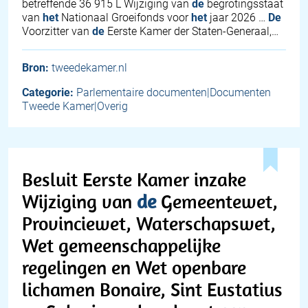
betreffende 36 915 L Wijziging van
de
begrotingsstaat
van
het
Nationaal Groeifonds voor
het
jaar 2026 …
De
Voorzitter van
de
Eerste Kamer der Staten-Generaal,…
Bron:
tweedekamer.nl
Categorie:
Parlementaire documenten|Documenten
Tweede Kamer|Overig
Besluit Eerste Kamer inzake
Wijziging van
de
Gemeentewet,
Provinciewet, Waterschapswet,
Wet gemeenschappelijke
regelingen en Wet openbare
lichamen Bonaire, Sint Eustatius