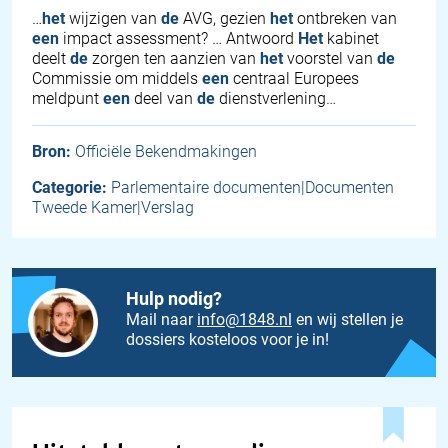
…
het
wijzigen van
de
AVG, gezien
het
ontbreken van
een
impact assessment? … Antwoord
Het
kabinet
deelt
de
zorgen ten aanzien van
het
voorstel van
de
Commissie om middels
een
centraal Europees
meldpunt
een
deel van
de
dienstverlening…
Bron:
Officiële Bekendmakingen
Categorie:
Parlementaire documenten|Documenten
Tweede Kamer|Verslag
Hulp nodig?
Mail naar
info@1848.nl
en wij stellen je
dossiers kosteloos voor je in!