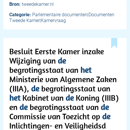
Bron:
tweedekamer.nl
Categorie:
Parlementaire documenten|Documenten
Tweede Kamer|Kamervraag
Besluit Eerste Kamer inzake
Wijziging van
de
begrotingsstaat van
het
Ministerie van Algemene Zaken
(IIIA),
de
begrotingsstaat van
het
Kabinet van
de
Koning (IIIB)
en
de
begrotingsstaat van
de
Commissie van Toezicht op
de
Inlichtingen- en Veiligheidsd