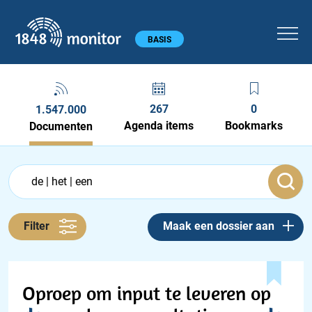
1848 monitor
Hoofdmenu
BASIS
267
0
1.547.000
Agenda items
Bookmarks
Documenten
Feed menu
Feed
Documenten feed
Filter
Maak een dossier aan
Oproep om input te leveren op