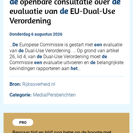
de
openbare consultatie over
de
evaluatie van
de
EU-Dual-Use
Verordening
donderdag 6 augustus 2026
…
De
Europese Commissie is gestart met
een
evaluatie
van
de
Dual‑Use Verordening. … Op grond van artikel
26, lid 4, van
de
Dual‑Use Verordening moet
de
Commissie
een
evaluatie uitvoeren en
de
belangrijkste
bevindingen rapporteren aan
het
…
Bron:
Rijksoverheid.nl
Categorie:
Media|Persberichten
Probeer 1848 Pro
PRO
Bespaar tijd en blijf nog beter op de hoogte met