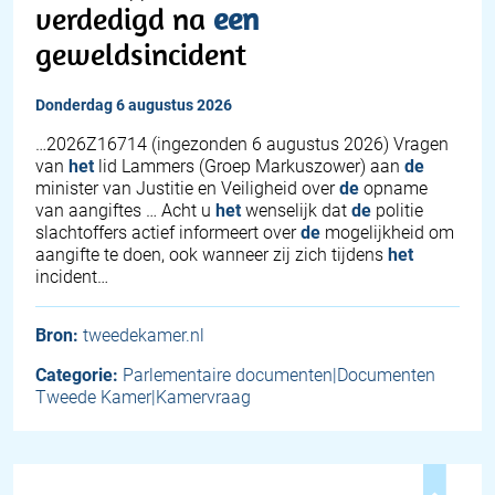
verdedigd na
een
geweldsincident
donderdag 6 augustus 2026
… 2026Z16714 (ingezonden 6 augustus 2026) Vragen
van
het
lid Lammers (Groep Markuszower) aan
de
minister van Justitie en Veiligheid over
de
opname
van aangiftes … Acht u
het
wenselijk dat
de
politie
slachtoffers actief informeert over
de
mogelijkheid om
aangifte te doen, ook wanneer zij zich tijdens
het
incident…
Bron:
tweedekamer.nl
Categorie:
Parlementaire documenten|Documenten
Tweede Kamer|Kamervraag