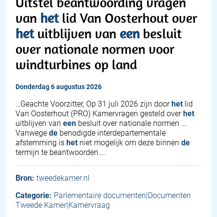
Uitstel beantwoording vragen
van
het
lid Van Oosterhout over
het
uitblijven van
een
besluit
over nationale normen voor
windturbines op land
donderdag 6 augustus 2026
… Geachte Voorzitter, Op 31 juli 2026 zijn door
het
lid
Van Oosterhout (PRO) Kamervragen gesteld over
het
uitblijven van
een
besluit over nationale normen …
Vanwege
de
benodigde interdepartementale
afstemming is
het
niet mogelijk om deze binnen
de
termijn te beantwoorden.…
Bron:
tweedekamer.nl
Categorie:
Parlementaire documenten|Documenten
Tweede Kamer|Kamervraag