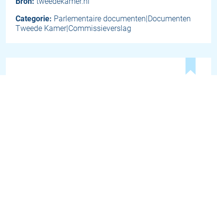
Bron:
tweedekamer.nl
Categorie:
Parlementaire documenten|Documenten
Tweede Kamer|Commissieverslag
Woningbouwopgave en
koopsector
woensdag 19 maart 2025
…Het was een heel verhaal waar mensen tegenaan
lopen... als ze zo'n
mantelzorgwoning
willen
realiseren. En voorwaar, dat is geen sinecure.…
Bron:
tweedekamer.nl
Categorie:
Parlementaire documenten|Documenten
Tweede Kamer|Debattranscriptie