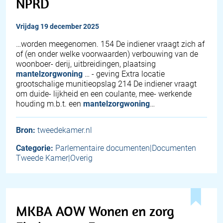
NPRD
vrijdag 19 december 2025
…worden meegenomen. 154 De indiener vraagt zich af
of (en onder welke voorwaarden) verbouwing van de
woonboer- derij, uitbreidingen, plaatsing
mantelzorgwoning
… - geving Extra locatie
grootschalige munitieopslag 214 De indiener vraagt
om duide- lijkheid en een coulante, mee- werkende
houding m.b.t. een
mantelzorgwoning
…
Bron:
tweedekamer.nl
Categorie:
Parlementaire documenten|Documenten
Tweede Kamer|Overig
MKBA AOW Wonen en zorg