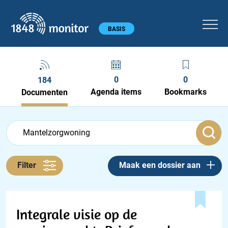
1848 monitor
Hoofdmenu
BASIS
0
0
184
Agenda items
Bookmarks
Documenten
Feed menu
Feed
Documenten feed
Filter
Maak een dossier aan
Integrale visie op de